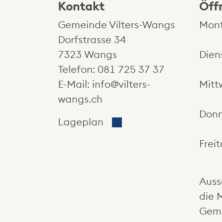
Kontakt
Öff
Gemeinde Vilters-Wangs
Mon
Dorfstrasse 34
7323 Wangs
Dien
Telefon:
081 725 37 37
E-Mail:
info@vilters-
Mitt
wangs.ch
Donn
Der Link öffnet sich in e
Lageplan
Frei
Auss
die 
Geme