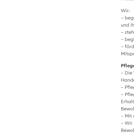
Wir:
– beg
und i
– ste
– beg
– för
Mitsp
Pfleg
– Die
Hande
– Pfl
– Pfle
Erhal
Bewoh
– Mit
– Wir 
Bewoh