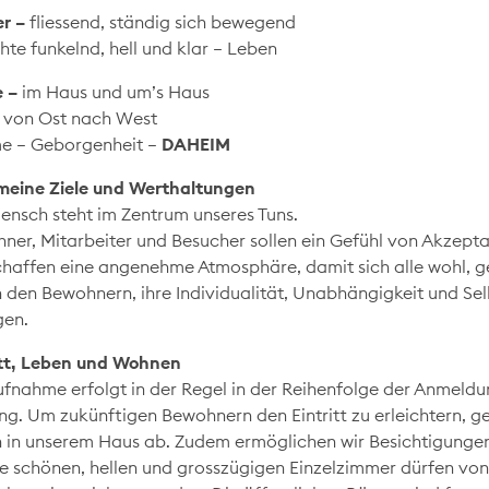
r –
fliessend, ständig sich bewegend
hte funkelnd, hell und klar – Leben
 –
im Haus und um’s Haus
, von Ost nach West
 – Geborgenheit –
DAHEIM
meine Ziele und Werthaltungen
ensch steht im Zentrum unseres Tuns.
ner, Mitarbeiter und Besucher sollen ein Gefühl von Akzepta
chaffen eine angenehme Atmosphäre, damit sich alle wohl, 
n den Bewohnern, ihre Individualität, Unabhängigkeit und Sel
gen.
itt, Leben und Wohnen
ufnahme erfolgt in der Regel in der Reihenfolge der Anmeld
ng. Um zukünftigen Bewohnern den Eintritt zu erleichtern, 
 in unserem Haus ab. Zudem ermöglichen wir Besichtigungen
e schönen, hellen und grosszügigen Einzelzimmer dürfen v