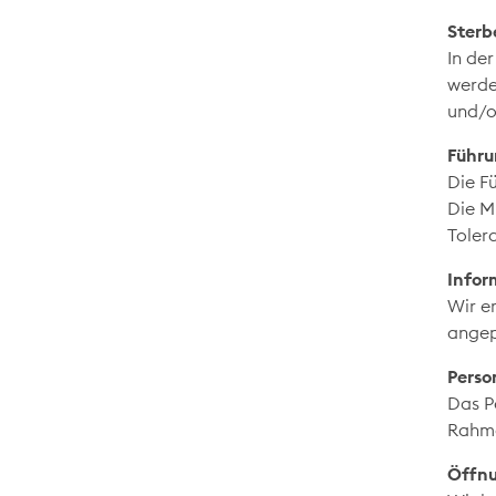
Sterb
In de
werde
und/o
Führu
Die F
Die M
Toler
Infor
Wir e
angep
Perso
Das P
Rahme
Öffn