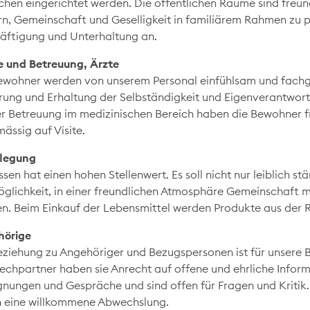
hen eingerichtet werden. Die öffentlichen Räume sind freun
rn, Gemeinschaft und Geselligkeit in familiärem Rahmen zu p
äftigung und Unterhaltung an.
e und Betreuung, Ärzte
ewohner werden von unserem Personal einfühlsam und fachge
rung und Erhaltung der Selbständigkeit und Eigenverantwortun
er Betreuung im medizinischen Bereich haben die Bewohner f
ässig auf Visite.
legung
sen hat einen hohen Stellenwert. Es soll nicht nur leiblich st
öglichkeit, in einer freundlichen Atmosphäre Gemeinschaft 
en. Beim Einkauf der Lebensmittel werden Produkte aus der 
hörige
eziehung zu Angehöriger und Bezugspersonen ist für unsere B
echpartner haben sie Anrecht auf offene und ehrliche Inform
nungen und Gespräche und sind offen für Fragen und Kritik.
n eine willkommene Abwechslung.