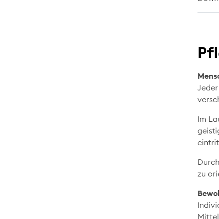
Pf
Mens
Jeder
versc
Im La
geisti
eintr
Durch
zu ori
Bewo
Indiv
Mitte