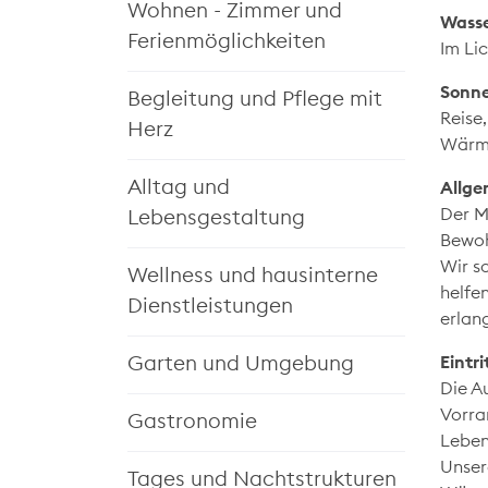
Wohnen - Zimmer und
Wasse
Ferienmöglichkeiten
Im Lic
Sonne
Begleitung und Pflege mit
Reise
Herz
Wärme
Alltag und
Allge
Der M
Lebensgestaltung
Bewoh
Wir s
Wellness und hausinterne
helfe
Dienstleistungen
erlan
Garten und Umgebung
Eintr
Die A
Vorra
Gastronomie
Leben
Unser
Tages und Nachtstrukturen