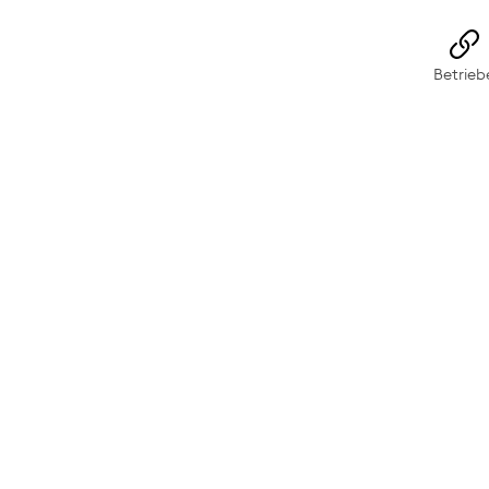
rs-Wangs
Betrieb