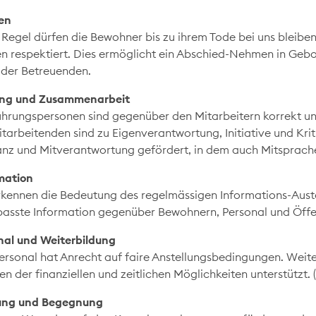
en
r Regel dürfen die Bewohner bis zu ihrem Tode bei uns bleibe
n respektiert. Dies ermöglicht ein Abschied-Nehmen in Geb
der Betreuenden.
ng und Zusammenarbeit
ührungspersonen sind gegenüber den Mitarbeitern korrekt un
itarbeitenden sind zu Eigenverantwortung, Initiative und Kri
anz und Mitverantwortung gefördert, in dem auch Mitspracher
mation
rkennen die Bedeutung des regelmässigen Informations-Aust
asste Information gegenüber Bewohnern, Personal und Öffent
nal und Weiterbildung
ersonal hat Anrecht auf faire Anstellungsbedingungen. Weiter
n der finanziellen und zeitlichen Möglichkeiten unterstützt.
ung und Begegnung