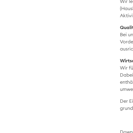
Wir l
(Haus
Aktiv
Quali
Bei u
Vorde
ausri
Wirts
Wir f
Dabei
enthä
umwel
Der E
grund
Downl