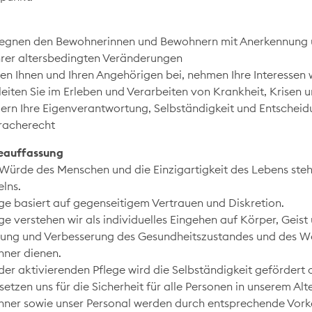
egnen den Bewohnerinnen und Bewohnern mit Anerkennung u
hrer altersbedingten Veränderungen
hen Ihnen und Ihren Angehörigen bei, nehmen Ihre Interessen 
leiten Sie im Erleben und Verarbeiten von Krankheit, Krisen 
dern Ihre Eigenverantwortung, Selbständigkeit und Entscheidu
racherecht
eauffassung
 Würde des Menschen und die Einzigartigkeit des Lebens steh
lns.
ege basiert auf gegenseitigem Vertrauen und Diskretion.
ge verstehen wir als individuelles Eingehen auf Körper, Geist 
tung und Verbesserung des Gesundheitszustandes und des W
ner dienen.
 der aktivierenden Pflege wird die Selbständigkeit gefördert 
setzen uns für die Sicherheit für alle Personen in unserem Al
ner sowie unser Personal werden durch entsprechende Vor