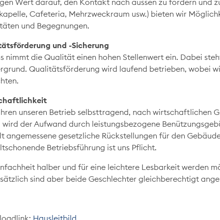
egen Wert darauf, den Kontakt nach aussen zu fördern und zu 
kapelle, Cafeteria, Mehrzweckraum usw.) bieten wir Möglichk
itäten und Begegnungen.
tätsförderung und -Sicherung
ns nimmt die Qualität einen hohen Stellenwert ein. Dabei ste
rgrund. Qualitätsförderung wird laufend betrieben, wobei w
chten.
chaftlichkeit
ühren unseren Betrieb selbsttragend, nach wirtschaftlichen G
 wird der Aufwand durch leistungsbezogene Benützungsgebü
lt angemessene gesetzliche Rückstellungen für den Gebäude
tschonende Betriebsführung ist uns Pflicht.
infachheit halber und für eine leichtere Lesbarkeit werden
sätzlich sind aber beide Geschlechter gleichberechtigt ang
oadlink:
Hausleitbild