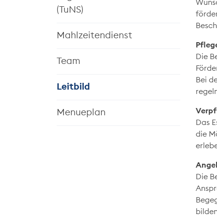
Wünsc
(TuNS)
förde
Besch
Mahlzeitendienst
Pfleg
Die B
Team
Förde
Bei d
Leitbild
regelm
(ausgewählt)
Verpf
Menueplan
Das Es
die M
erleb
Ange
Die B
Anspr
Begeg
bilde