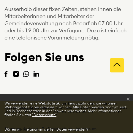
Ausserhalb dieser fixen Zeiten, stehen Ihnen die
Mitarbeiterinnen und Mitarbeiter der
Gemeindeverwaltung nach Bedarf ab 07.00 Uhr
oder bis 19.00 Uhr zur Verfügung. Dazu ist einfach
eine telefonische Voranmeldung nötig.
Folgen Sie uns
Direkt
Der Link öffnet sich in einem neuen Fenster.
Der Link öffnet sich in einem neuen Fenster.
Der Link öffnet sich in einem neuen Fenst
×
Webstatistik
Wir verwenden eine Webstatistik, um herauszufinden, wie wir unser
Webangebot für Sie verbessern können. Alle Daten werden anonymisiert
© 2026 Vilters-Wangs
und in Rechenzentren in der Schweiz verarbeitet. Mehr Informationen
finden Sie unter
“Datenschutz“
.
Weitere Links
Sitemap
Index A - Z
Datenschutz
Impressum
Dürfen wir Ihre anonymisierten Daten verwenden?