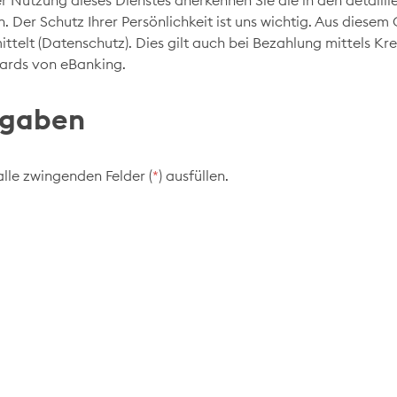
r Nutzung dieses Dienstes anerkennen Sie die in den detailli
. Der Schutz Ihrer Persönlichkeit ist uns wichtig. Aus diese
ttelt (Datenschutz). Dies gilt auch bei Bezahlung mittels Kr
ards von eBanking.
gaben
alle zwingenden Felder (
*
) ausfüllen.