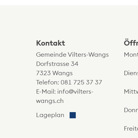
Kontakt und Öffnungszeiten
Kontakt
Öff
Gemeinde Vilters-Wangs
Mon
Dorfstrasse 34
7323 Wangs
Dien
Telefon:
081 725 37 37
E-Mail:
info@vilters-
Mitt
wangs.ch
Donn
Der Link öffnet sich in e
Lageplan
Frei