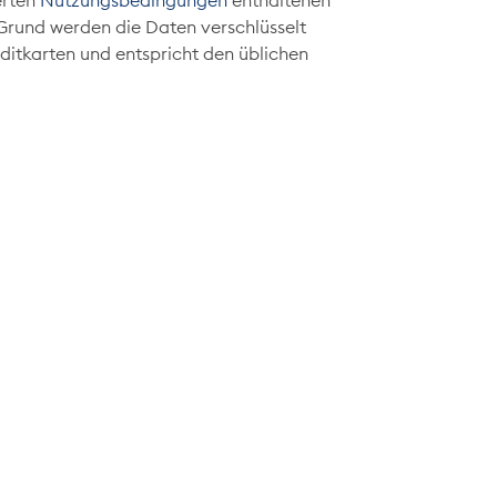
erten
Nutzungsbedingungen
enthaltenen
m Grund werden die Daten verschlüsselt
editkarten und entspricht den üblichen