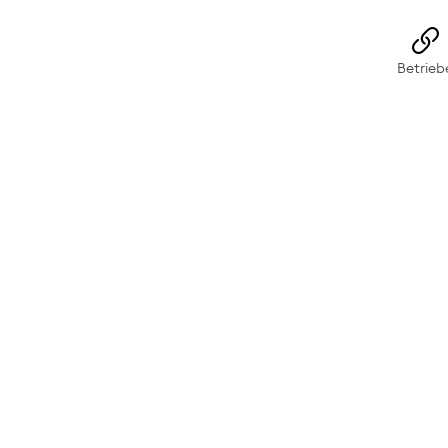
rs-Wangs
Betrieb