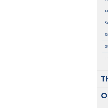
N
S
S
S
T
T
O