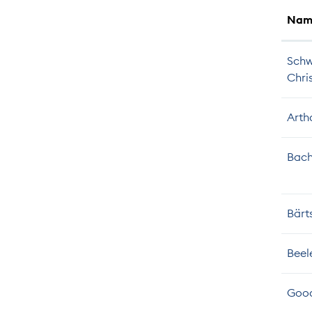
Nam
Sch
Chri
Arth
Bach
Bärt
Beel
Goo