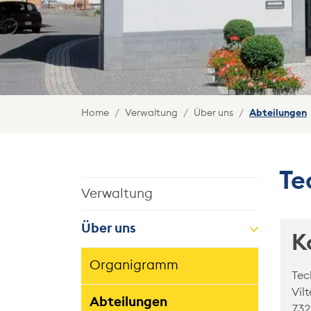
Home
Verwaltung
Über uns
Abteilungen
Te
Verwaltung
Über uns
K
Organigramm
Tec
Vil
Abteilungen
732