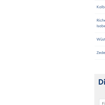
Kalb
Rich
Isab
Wüst
Zede
D
F